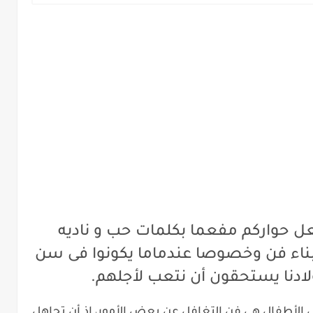
عل حواركم مفعما بكلمات حب و ناديه
أبناء فن وخصوصا عندماما يكونوا فى سن
لادنا يستحقون أن نتعب لأجلهم.
 الأطفال هي فن التغافل عن بعض الأمور، إذ أن ‏تجاهل