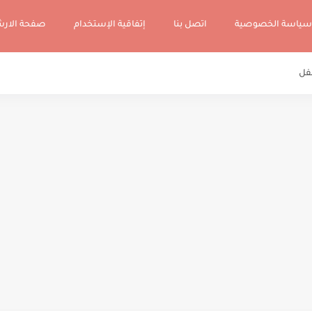
سياسة الخصوصية
اتصل بنا
إتفاقية الإستخدام
صفحة الار
فل
هاتف والتلفاز والحاسوب
 وكيف نختارها له حسب عمره؟؟
 طفلي: ماهو السن المناسب؟ ومالذي يجب أن آخذه بعين الإعتبار؟
رق والأساليب لتعليم طفلك الدفاع عن نفسه وتربيته على الشجاعة
ير الذي يهدره بها.. أهم الأنشطة والبدائل الممكن ممارستها داخل المنزل وخارجه
وأنجع الأساليب والطرق المثلى للتعامل معه
قوس الخطر: كيف عليا التحرك؟؟
ل والمنزل ونصائح جدا مهمة لتفادي ذلك