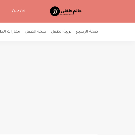
من نحن
صحة الرضيع
تربية الطفل
صحة الطفل
مهارات الط
طرق عملية لتبعدى أطفالك عن ال
ماهي الرياضة المناسبة لطفلك؟؟
كل مايخص موضوع نزع الحفاض عند
كيف تجعل طفلك شجاعا؟؟ أهم الط
إدمان الطفل للتلفاز والوقت الكب
الطفل اللحوح كثير الشكوى: أهم 
سلوكيات يمارسها طفلي تشعل نا
أبرز تأثيرات غياب الأب على الطف