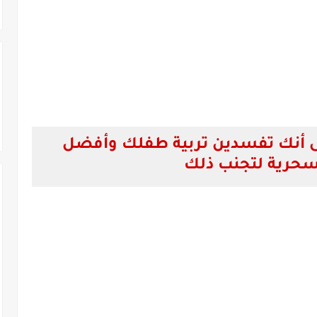
لى أنك تفسدين تربية طفلك وأفضل
لسحرية لتجنب ذلك