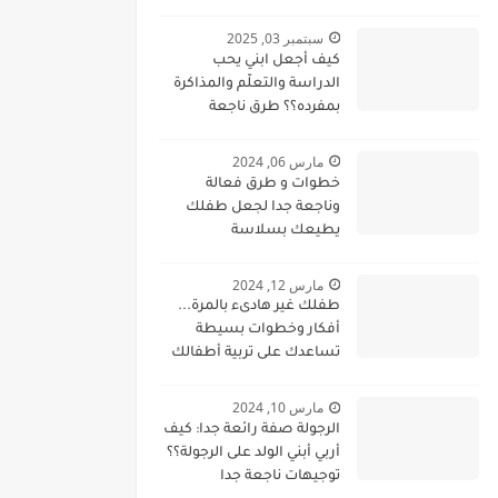
لاحتواء الطفل العنيد وحسن
التعامل معه
سبتمبر 03, 2025
كيف أجعل ابني يحب
الدراسة والتعلّم والمذاكرة
بمفرده؟؟ طرق ناجعة
ونصائح جدا عملية تساعدكم
جيدا
مارس 06, 2024
خطوات و طرق فعالة
وناجعة جدا لجعل طفلك
يطيعك بسلاسة
مارس 12, 2024
طفلك غير هادىء بالمرة...
أفكار وخطوات بسيطة
تساعدك على تربية أطفالك
على الهدوء..
مارس 10, 2024
الرجولة صفة رائعة جدا: كيف
أربي أبني الولد على الرجولة؟؟
توجيهات ناجعة جدا