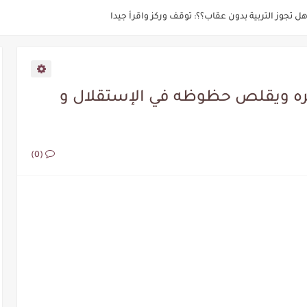
عند طفلي: طريقة بسيطة وفعالة لتجنب هذا السلوك
نب الفوضي في الفصل وكيف تسيطر عليها؟ توجيهات جدا عملية وناجعة
تعامل مع مرحلة البلوغ لديهم في سن المراهقة
ه ويقلص حظوظه في الإستقلال و
نفس في طفلي: خطوات وتوجيهات جدا ناجعة
لأسباب، وأهمية دور الأبوين البالغ جدا في خلق الحلول لتهدئتهم
(0)
 تحتاج منا للبحث عن المعرفة والتعلم: نصائح وتوجيهات جدا مهمة ومجدية لتربي
 مع الطفل مشتت الإنتباه
شاعره والتعبير عنها؟؟ أهم النصائح والتوجيهات التي تساعدكم كثيرا