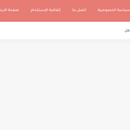
سياسة الخصوصية
اتصل بنا
إتفاقية الإستخدام
صفحة الار
فل
 أهم وأنجع الطرق والأساليب لجعل طفلك ناجحا متفوقا في دراسته
تجوز التربية بدون عقاب؟؟: توقف وركز واقرأ جيدا