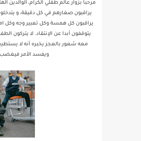
مرحبا بزوار عالم طفلي الكرام، الوالدين ا
يراقبون صغارهم في كل دقيقة، و يتدخلو
يراقبون كل همسة وكل تعبير وجه وكل ام
يتوقفون أبدا عن الإنتقاد. لا يتركون الط
معه شعور بالعجز يخبره أنه لا يستطي
ويفسد الأمر فيغضب م