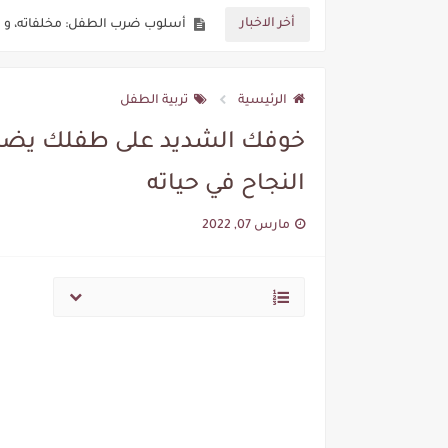
أخر الاخبار
الكلام البذيء والألفاظ السيئة 
إلى كل مدرس في فصله: كيف تتج
الرئيسية
تربية الطفل
أبناء وفتيات المراهقة: كيفية ال
خوفك الشديد على طفلك يضر
أهم استراتيجيات غرس الثقة بال
النجاح في حياته
التشاجر المزعج بين الإخوة: أبرز ا
مارس 07, 2022
العملية التربوية هي رسالة نبيلة
نصائح جدا مهمة وناجعة للتعامل
كيف تشجع طفلك على التعرف على م