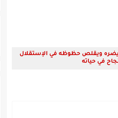
ضره ويقلص حظوظه في الإستقلال
نجاح في حياته