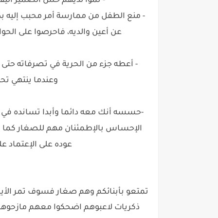
- نموا لديهم حس الضمير اليقظ
- منع الطفل من ممارسة أمر محبب إليه بد
عن أعين والديه، فاحرصوا على الحوا
- أعطه جزء من الحرية في تصرفاته حتى 
وعندما ينتهي تح
-حسسه أنك معه دائما وأبدا تسانده في 
الإحساس بالإطمئنان مهم للصغار كما هو 
عوده على الإعتماد ع
تمتعو بأبنائكم وهم صغار فسوف تمر الأيا
ذكريات لاعبوهم اضحكوا معهم مازحوهم ا