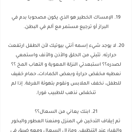
19. الإمساك الخطير هو الذي يكون مصحوبا بدم في
البراز أو ترجيع مستمر مع ألم في البطن.
20. لا يوجد شيء إسمه أنتي بيوتيك لأن الطفل ارتفعت
حرارته. تثبتي من الحلق والأذن والأنف واستمعي
لصدره؟؟ استبعدتي النزلة المعوية و التهاب المخ ؟؟
نعطيه مخفض حرارة وبعض الكمادات، حمام خفيف
للطفل، نخفف الملابس ونقوم بتهوئة الغرفة. إذا لم
تنخفض نذهب للطبيب فورا.
21. ابنك يعاني من السعال؟؟
تم إيقاف التدخين في المنزل ومنعنا العطور والبخور
والغبار عند التنظيف. ومازال السعال ومعه ضيق في